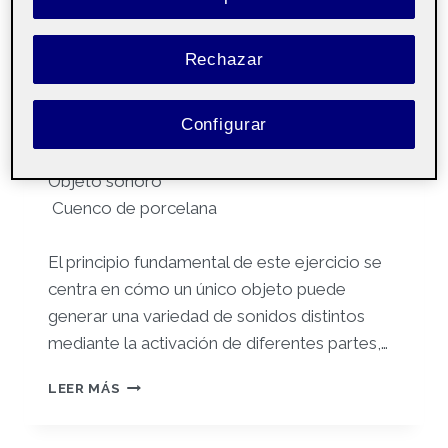
Por
Juan Manuel Herrera Suarez
11 abril, 2025
Rechazar
Taller de arte
Pública
sonoro – Aula 2
Configurar
Objeto sonoro
Cuenco de porcelana
El principio fundamental de este ejercicio se
centra en cómo un único objeto puede
generar una variedad de sonidos distintos
mediante la activación de diferentes partes,
…
MODULO
LEER MÁS
3.