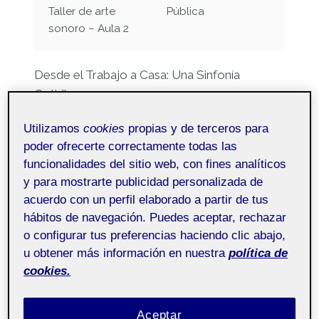
Taller de arte
Pública
sonoro – Aula 2
Desde el Trabajo a Casa: Una Sinfonía
Cotidiana
He querido realizar esta libreta de campo
Utilizamos
cookies
propias y de terceros para
sobre mi vida rutinaria y lo que escucho
poder ofrecerte correctamente todas las
diariamente. El trayecto discurre desde mi
funcionalidades del sitio web, con fines analíticos
puesto de trabajo,
…
y para mostrarte publicidad personalizada de
acuerdo con un perfil elaborado a partir de tus
PAISAJE
LEER MÁS
SONORO
hábitos de navegación. Puedes aceptar, rechazar
o configurar tus preferencias haciendo clic abajo,
u obtener más información en nuestra
política de
cookies.
SIN CATEGORÍA
Modulo 3.
Aceptar